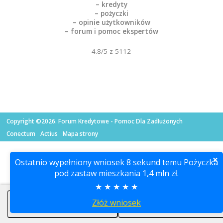
– kredyty
– pożyczki
– opinie użytkowników
– forum i pomoc ekspertów
4.8
/5 z
5112
Copyright ©2026. Forum Kredytowe - Pomoc Dla Zadłużonych
Conectum
Actius
Mapa strony
×
Ostatnio wypełniony wniosek
8
sekund temu
Pożyczka
pod zastaw mieszkania 1,4 mln zł
.
★ ★ ★ ★ ★
Złóż wniosek
🔔 Kredyt oddłużeniowy
👨‍⚖️ Oddłużanie prawne