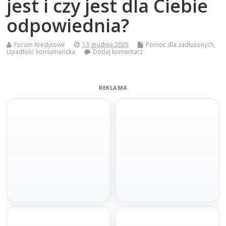
jest i czy jest dla Ciebie
odpowiednia?
Forum Kredytowe
13 grudnia 2025
Pomoc dla zadłużonych
,
Upadłość konsumencka
Dodaj komentarz
REKLAMA
Szybka decyzja
Pod hipotekę bez BIKu