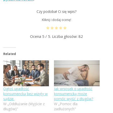
Czy podobał Ci się wpis?
Kliknij i dodaj ocenę!
Ocena
5
/ 5. Liczba głosów:
82
Related
Ogłoś upadłość
Jak wniosek o upadłość
konsumencką bez wizyty w
konsumencką może
sądzie.
pomóc wyjść z długów?
W „Oddłużanie (Wyjście z
W „Pomoc dla
długów)"
zadłużonych"