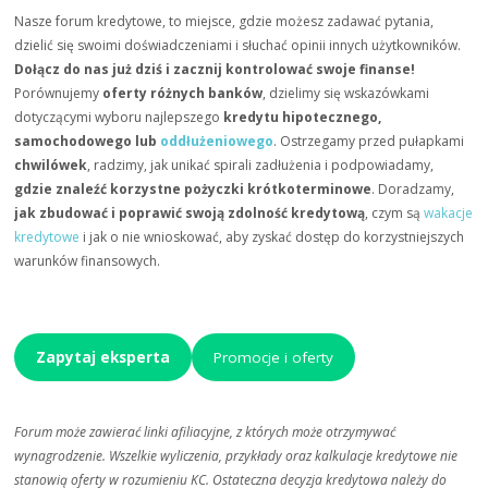
Nasze forum kredytowe, to miejsce, gdzie możesz zadawać pytania,
dzielić się swoimi doświadczeniami i słuchać opinii innych użytkowników.
Dołącz do nas już dziś i zacznij kontrolować swoje finanse!
Porównujemy
oferty różnych banków
, dzielimy się wskazówkami
dotyczącymi wyboru najlepszego
kredytu hipotecznego,
samochodowego lub
oddłużeniowego
. Ostrzegamy przed pułapkami
chwilówek
, radzimy, jak unikać spirali zadłużenia i podpowiadamy,
gdzie znaleźć korzystne pożyczki krótkoterminowe
. Doradzamy,
jak zbudować i poprawić swoją zdolność kredytową
, czym są
wakacje
kredytowe
i jak o nie wnioskować, aby zyskać dostęp do korzystniejszych
warunków finansowych.
Zapytaj eksperta
Promocje i oferty
Forum może zawierać linki afiliacyjne, z których może otrzymywać
wynagrodzenie. Wszelkie wyliczenia, przykłady oraz kalkulacje kredytowe nie
stanowią oferty w rozumieniu KC. Ostateczna decyzja kredytowa należy do