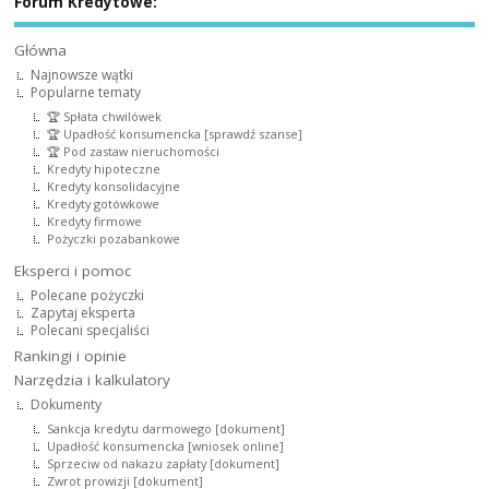
Forum Kredytowe:
Główna
Najnowsze wątki
Popularne tematy
🏆 Spłata chwilówek
🏆 Upadłość konsumencka [sprawdź szanse]
🏆 Pod zastaw nieruchomości
Kredyty hipoteczne
Kredyty konsolidacyjne
Kredyty gotówkowe
Kredyty firmowe
Pożyczki pozabankowe
Eksperci i pomoc
Polecane pożyczki
Zapytaj eksperta
Polecani specjaliści
Rankingi i opinie
Narzędzia i kalkulatory
Dokumenty
Sankcja kredytu darmowego [dokument]
Upadłość konsumencka [wniosek online]
Sprzeciw od nakazu zapłaty [dokument]
Zwrot prowizji [dokument]