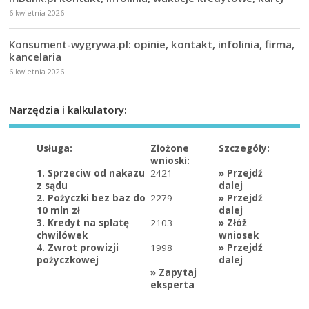
6 kwietnia 2026
Konsument-wygrywa.pl: opinie, kontakt, infolinia, firma,
kancelaria
6 kwietnia 2026
Narzędzia i kalkulatory:
Usługa:
Złożone
Szczegóły:
wnioski:
1. Sprzeciw od nakazu
2421
»
Przejdź
z sądu
dalej
2. Pożyczki bez baz do
2279
»
Przejdź
10 mln zł
dalej
3. Kredyt na spłatę
2103
»
Złóż
chwilówek
wniosek
4. Zwrot prowizji
1998
»
Przejdź
pożyczkowej
dalej
»
Zapytaj
eksperta