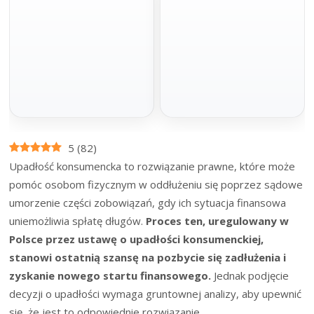
100 000 zł
do 1 mln zł
Gotówka na spłatę zadłużenia.
Spłata w miesięcznych ratach
Minimum formalności, szybka decyzja i
dopasowanych do budżetu. Idealna na
wniosek online bez wychodzenia z
większe wydatki.
domu.
Złóż wniosek
Złóż wniosek
Na spłatę chwilówek
Pomoc prawna
5
(
82
)
100 000 zł
Oddłużanie
Upadłość konsumencka to rozwiązanie prawne, które może
prawne
pomóc osobom fizycznym w oddłużeniu się poprzez sądowe
Stabilne finansowanie na chwilówki z
jasnymi warunkami, kwotą nawet do
umorzenie części zobowiązań, gdy ich sytuacja finansowa
Profesjonalna pomoc prawna dla osób
200 tys. zł na 120 miesięcy.
zadłużonych. Analiza umów,
uniemożliwia spłatę długów.
Proces ten, uregulowany w
negocjacje i realne wsparcie.
Złóż wniosek
Polsce przez ustawę o upadłości konsumenckiej,
Sprawdź pomoc
stanowi ostatnią szansę na pozbycie się zadłużenia i
zyskanie nowego startu finansowego.
Jednak podjęcie
decyzji o upadłości wymaga gruntownej analizy, aby upewnić
się, że jest to odpowiednie rozwiązanie.