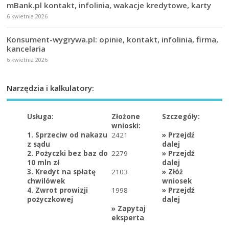
mBank.pl kontakt, infolinia, wakacje kredytowe, karty
6 kwietnia 2026
Konsument-wygrywa.pl: opinie, kontakt, infolinia, firma,
kancelaria
6 kwietnia 2026
Narzędzia i kalkulatory:
Usługa:
Złożone
Szczegóły:
wnioski:
1. Sprzeciw od nakazu
2421
»
Przejdź
z sądu
dalej
2. Pożyczki bez baz do
2279
»
Przejdź
10 mln zł
dalej
3. Kredyt na spłatę
2103
»
Złóż
chwilówek
wniosek
4. Zwrot prowizji
1998
»
Przejdź
pożyczkowej
dalej
»
Zapytaj
eksperta