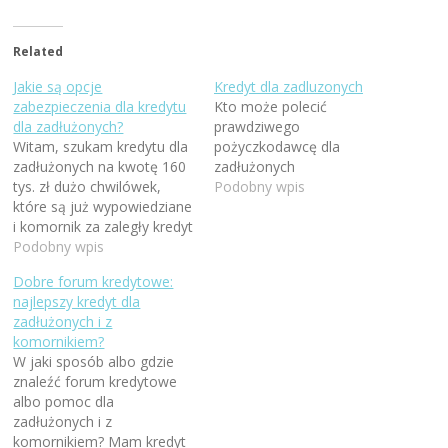
Related
Jakie są opcje
Kredyt dla zadluzonych
zabezpieczenia dla kredytu
Kto może polecić
dla zadłużonych?
prawdziwego
Witam, szukam kredytu dla
pożyczkodawcę dla
zadłużonych na kwotę 160
zadłużonych
tys. zł dużo chwilówek,
Podobny wpis
które są już wypowiedziane
i komornik za zaległy kredyt
w Alior bank. Szukałam w
Podobny wpis
wielu miejscach i
Dobre forum kredytowe:
pośrednikach kredytowych,
najlepszy kredyt dla
ale zostaje albo
zadłużonych i z
poręczyciel, albo
komornikiem?
zabezpieczenie. Co mogę
W jaki sposób albo gdzie
dać w zastaw? Tylko
znaleźć forum kredytowe
mieszkanie?
albo pomoc dla
zadłużonych i z
komornikiem? Mam kredyt