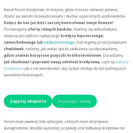
Nasze forum kredytowe, to miejsce, gdzie możesz zadawać pytania,
dzielić się swoimi doświadczeniami i słuchać opinii innych użytkowników.
Dołącz do nas już dziś i zacznij kontrolować swoje finanse!
Porównujemy
oferty różnych banków
, dzielimy się wskazówkami
dotyczącymi wyboru najlepszego
kredytu hipotecznego,
samochodowego lub
oddłużeniowego
. Ostrzegamy przed pułapkami
chwilówek
, radzimy, jak unikać spirali zadłużenia i podpowiadamy,
gdzie znaleźć korzystne pożyczki krótkoterminowe
. Doradzamy,
jak zbudować i poprawić swoją zdolność kredytową
, czym są
wakacje
kredytowe
i jak o nie wnioskować, aby zyskać dostęp do korzystniejszych
warunków finansowych.
Zapytaj eksperta
Promocje i oferty
Forum może zawierać linki afiliacyjne, z których może otrzymywać
wynagrodzenie. Wszelkie wyliczenia, przykłady oraz kalkulacje kredytowe nie