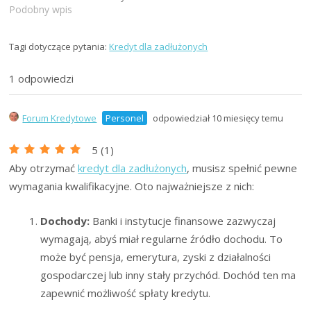
hipoteczny wzięty w 2022
Podobny wpis
roku, miałam dobre zarobki
ale straciłam pracę.
Tagi dotyczące pytania:
Kredyt dla zadłużonych
Szukam informacji gdzie
znaleźć najlepszy kredyt
1 odpowiedzi
hipoteczny, żeby
zrefinansować poprzedni
kredyt. Czy jest taka opcja,
Forum Kredytowe
Personel
odpowiedział 10 miesięcy temu
gdzie znaleźć taki kredyt,
aby się oddłużyć?…
5
(
1
)
Aby otrzymać
kredyt dla zadłużonych
, musisz spełnić pewne
wymagania kwalifikacyjne. Oto najważniejsze z nich:
Dochody:
Banki i instytucje finansowe zazwyczaj
wymagają, abyś miał regularne źródło dochodu. To
może być pensja, emerytura, zyski z działalności
gospodarczej lub inny stały przychód. Dochód ten ma
zapewnić możliwość spłaty kredytu.