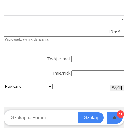
10
+
9
=
Twój e-mail
Imię/nick
13
🔔
Szukaj