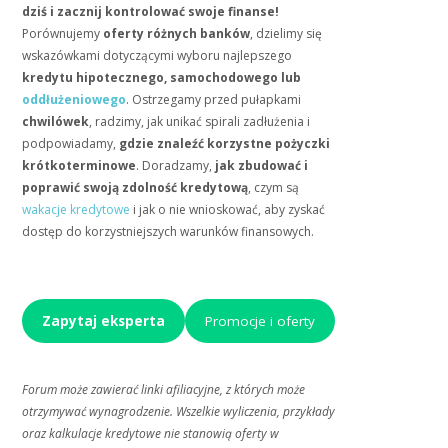
dziś i zacznij kontrolować swoje finanse!
Porównujemy
oferty różnych banków
, dzielimy się
wskazówkami dotyczącymi wyboru najlepszego
kredytu hipotecznego, samochodowego lub
oddłużeniowego
. Ostrzegamy przed pułapkami
chwilówek
, radzimy, jak unikać spirali zadłużenia i
podpowiadamy,
gdzie znaleźć korzystne pożyczki
krótkoterminowe
. Doradzamy,
jak zbudować i
poprawić swoją zdolność kredytową
, czym są
wakacje kredytowe
i jak o nie wnioskować, aby zyskać
dostęp do korzystniejszych warunków finansowych.
Zapytaj eksperta
Promocje i oferty
Forum może zawierać linki afiliacyjne, z których może
otrzymywać wynagrodzenie. Wszelkie wyliczenia, przykłady
oraz kalkulacje kredytowe nie stanowią oferty w