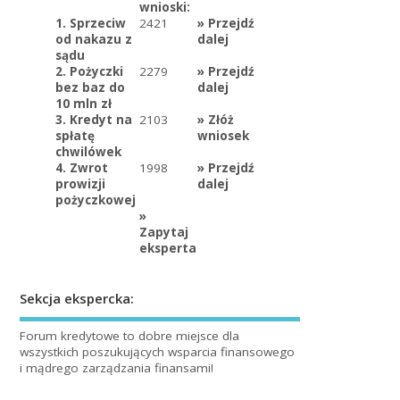
wnioski:
1. Sprzeciw
2421
»
Przejdź
od nakazu z
dalej
sądu
2. Pożyczki
2279
»
Przejdź
bez baz do
dalej
10 mln zł
3. Kredyt na
2103
»
Złóż
spłatę
wniosek
chwilówek
4. Zwrot
1998
»
Przejdź
prowizji
dalej
pożyczkowej
»
Zapytaj
eksperta
Sekcja ekspercka:
Forum kredytowe to dobre miejsce dla
wszystkich poszukujących wsparcia finansowego
i mądrego zarządzania finansami!