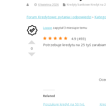
6 kwietnia 2026
Kredyty bankowe
Kredyt na 
Forum Kredytowe: pytania i odpowiedzi
›
Katego
Loppe
zapytał 3 miesiące temu
4.9
(
493
)
Potrzebuje kredytu na 25 tyś zarabi
0
Oce
Related
Poszukuje kredyt na 50 tyś.
Kred