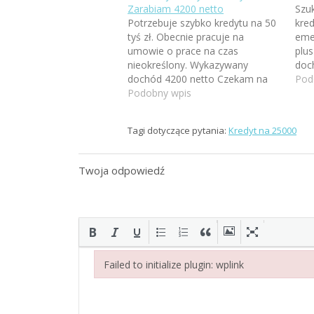
Zarabiam 4200 netto
Szuk
Potrzebuje szybko kredytu na 50
kred
tyś zł. Obecnie pracuje na
eme
umowie o prace na czas
plu
nieokreślony. Wykazywany
doc
dochód 4200 netto Czekam na
Pod
kontakt
Podobny wpis
Tagi dotyczące pytania:
Kredyt na 25000
Twoja odpowiedź
Failed to initialize plugin: wplink
Failed to initialize plugin: wplink