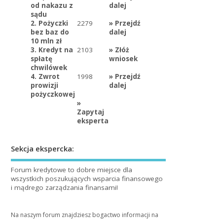
od nakazu z
dalej
sądu
2. Pożyczki
2279
»
Przejdź
bez baz do
dalej
10 mln zł
3. Kredyt na
2103
»
Złóż
spłatę
wniosek
chwilówek
4. Zwrot
1998
»
Przejdź
prowizji
dalej
pożyczkowej
»
Zapytaj
eksperta
Sekcja ekspercka:
Forum kredytowe to dobre miejsce dla
wszystkich poszukujących wsparcia finansowego
i mądrego zarządzania finansami!
Na naszym forum znajdziesz bogactwo informacji na