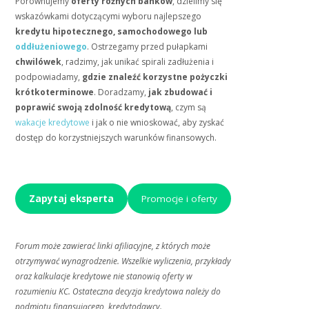
Porównujemy
oferty różnych banków
, dzielimy się
wskazówkami dotyczącymi wyboru najlepszego
kredytu hipotecznego, samochodowego lub
oddłużeniowego
. Ostrzegamy przed pułapkami
chwilówek
, radzimy, jak unikać spirali zadłużenia i
podpowiadamy,
gdzie znaleźć korzystne pożyczki
krótkoterminowe
. Doradzamy,
jak zbudować i
poprawić swoją zdolność kredytową
, czym są
wakacje kredytowe
i jak o nie wnioskować, aby zyskać
dostęp do korzystniejszych warunków finansowych.
Zapytaj eksperta
Promocje i oferty
Forum może zawierać linki afiliacyjne, z których może
otrzymywać wynagrodzenie. Wszelkie wyliczenia, przykłady
oraz kalkulacje kredytowe nie stanowią oferty w
rozumieniu KC. Ostateczna decyzja kredytowa należy do
podmiotu finansującego, kredytodawcy.