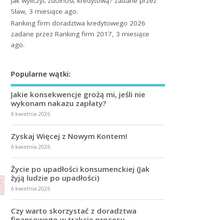
Jak wyliczyć zdolność kredytową?
zadane przez
Sław, 3 miesiące ago.
Ranking firm doradztwa kredytowego 2026
zadane przez Ranking firm 2017, 3 miesiące
ago.
Popularne wątki:
Jakie konsekwencje grożą mi, jeśli nie
wykonam nakazu zapłaty?
6 kwietnia 2026
Zyskaj Więcej z Nowym Kontem!
6 kwietnia 2026
Życie po upadłości konsumenckiej (Jak
żyją ludzie po upadłości)
×
6 kwietnia 2026
Czy warto skorzystać z doradztwa
finansowego w trakcie procesu