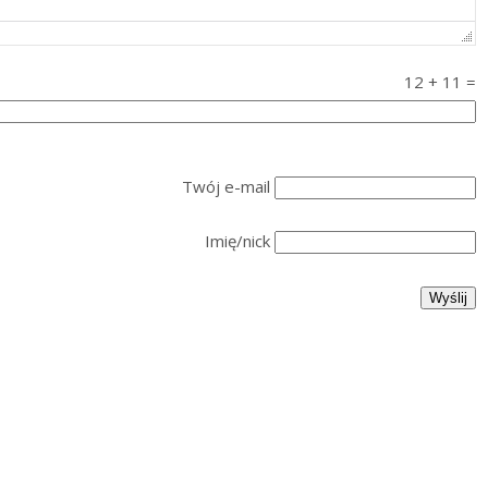
12
+
11
=
Twój e-mail
Imię/nick