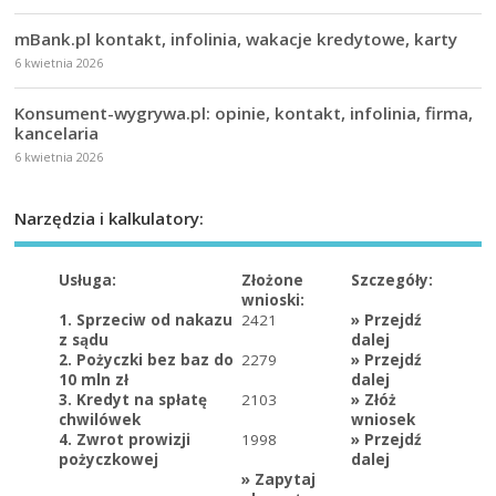
mBank.pl kontakt, infolinia, wakacje kredytowe, karty
6 kwietnia 2026
Konsument-wygrywa.pl: opinie, kontakt, infolinia, firma,
kancelaria
6 kwietnia 2026
Narzędzia i kalkulatory:
Usługa:
Złożone
Szczegóły:
wnioski:
1. Sprzeciw od nakazu
2421
»
Przejdź
z sądu
dalej
2. Pożyczki bez baz do
2279
»
Przejdź
10 mln zł
dalej
3. Kredyt na spłatę
2103
»
Złóż
chwilówek
wniosek
4. Zwrot prowizji
1998
»
Przejdź
pożyczkowej
dalej
»
Zapytaj