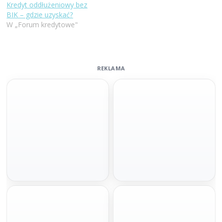
Kredyt oddłużeniowy bez
BIK – gdzie uzyskać?
W „Forum kredytowe"
REKLAMA
Szybka decyzja
Pod hipotekę bez BIKu
100 000 zł
do 1 mln zł