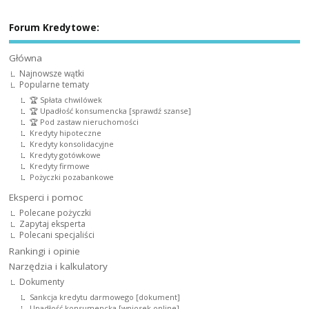
Forum Kredytowe:
Główna
Najnowsze wątki
Popularne tematy
🏆 Spłata chwilówek
🏆 Upadłość konsumencka [sprawdź szanse]
🏆 Pod zastaw nieruchomości
Kredyty hipoteczne
Kredyty konsolidacyjne
Kredyty gotówkowe
Kredyty firmowe
Pożyczki pozabankowe
Eksperci i pomoc
Polecane pożyczki
Zapytaj eksperta
Polecani specjaliści
Rankingi i opinie
Narzędzia i kalkulatory
Dokumenty
Sankcja kredytu darmowego [dokument]
Upadłość konsumencka [wniosek online]