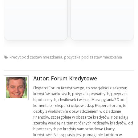
Gotówka na spłatę zadłużenia.
Spłata w miesięcznych ratach
Minimum formalności, szybka decyzja i
dopasowanych do budżetu. Idealna na
wniosek online bez wychodzenia z
większe wydatki.
domu.
Złóż wniosek
Złóż wniosek
Na spłatę chwilówek
Pomoc prawna
100 000 zł
Oddłużanie
kredyt pod zastaw mieszkania
,
pożyczka pod zastaw mieszkania
prawne
Stabilne finansowanie na chwilówki z
jasnymi warunkami, kwotą nawet do
Autor: Forum Kredytowe
Profesjonalna pomoc prawna dla osób
200 tys. zł na 120 miesięcy.
zadłużonych. Analiza umów,
negocjacje i realne wsparcie.
Eksperci Forum Kredytowego, to specjaliści z zakresu:
Złóż wniosek
kredytów bankowych, pożyczek prywatnych, pożyczek
Sprawdź pomoc
hipotecznych, chwilówek i więcej. Masz pytania? Dodaj
komentarz - eksperci odpowiedzą. Eksperci forum, to
osoby z wieloletnim doświadczeniem w dziedzinie
finansów, szczególnie w obszarze kredytów. Posiadają
szeroką wiedzę na temat różnych rodzajów kredytów, od
hipotecznych po kredyty samochodowe i karty
kredytowe. Naszą pasją jest pomaganie ludziom w