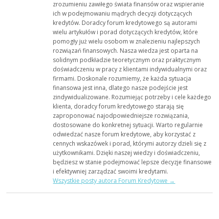
zrozumieniu zawiłego świata finansów oraz wspieranie
ich w podejmowaniu mądrych decyzji dotyczących
kredytów. Doradcy forum kredytowego są autorami
wielu artykułów i porad dotyczących kredytów, które
pomogły już wielu osobom w znalezieniu najlepszych
rozwiązań finansowych. Nasza wiedza jest oparta na
solidnym podkładzie teoretycznym oraz praktycznym
doświadczeniu w pracy z klientami indywidualnymi oraz
firmami. Doskonale rozumiemy, że każda sytuacja
finansowa jest inna, dlatego nasze podejście jest
zindywidualizowane. Rozumiejąc potrzeby i cele każdego
klienta, doradcy forum kredytowego starają się
zaproponować najodpowiedniejsze rozwiązania,
dostosowane do konkretnej sytuacji. Warto regularnie
odwiedzać nasze forum kredytowe, aby korzystać z
cennych wskazówek i porad, którymi autorzy dzieli się z
użytkownikami. Dzięki naszej wiedzy i doświadczeniu,
będziesz w stanie podejmować lepsze decyzje finansowe
i efektywniej zarządzać swoimi kredytami.
Wszystkie posty autora Forum Kredytowe
→