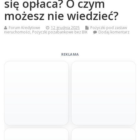
się opłaca? O czym
możesz nie wiedzieć?
Forum Kredytowe
12 grudnia 2025
Pożyczki pod zastaw
nieruchomości
,
Pożyczki pozabankowe bez BIK
Dodaj komentarz
REKLAMA
Szybka decyzja
Pod hipotekę bez BIKu