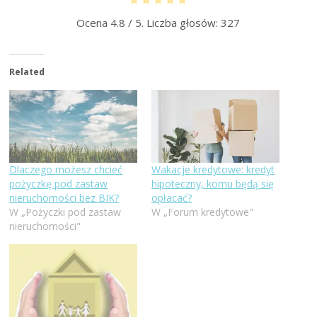
Ocena
4.8
/ 5. Liczba głosów:
327
Related
Dlaczego możesz chcieć
Wakacje kredytowe: kredyt
pożyczkę pod zastaw
hipoteczny, komu będą się
nieruchomości bez BIK?
opłacać?
W „Pożyczki pod zastaw
W „Forum kredytowe"
nieruchomości"