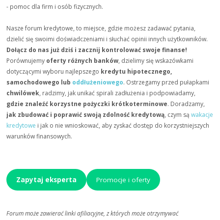
- pomoc dla firm i osób fizycznych.
Nasze forum kredytowe, to miejsce, gdzie możesz zadawać pytania,
dzielić się swoimi doświadczeniami i słuchać opinii innych użytkowników.
Dołącz do nas już dziś i zacznij kontrolować swoje finanse!
Porównujemy
oferty różnych banków
, dzielimy się wskazówkami
dotyczącymi wyboru najlepszego
kredytu hipotecznego,
samochodowego lub
oddłużeniowego
. Ostrzegamy przed pułapkami
chwilówek
, radzimy, jak unikać spirali zadłużenia i podpowiadamy,
gdzie znaleźć korzystne pożyczki krótkoterminowe
. Doradzamy,
jak zbudować i poprawić swoją zdolność kredytową
, czym są
wakacje
kredytowe
i jak o nie wnioskować, aby zyskać dostęp do korzystniejszych
warunków finansowych.
Zapytaj eksperta
Promocje i oferty
Forum może zawierać linki afiliacyjne, z których może otrzymywać