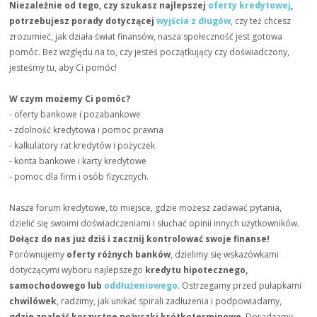
Niezależnie od tego, czy szukasz najlepszej
oferty kredytowej
,
potrzebujesz porady dotyczącej
wyjścia z długów
, czy też chcesz
zrozumieć, jak działa świat finansów, nasza społeczność jest gotowa
pomóc. Bez względu na to, czy jesteś początkujący czy doświadczony,
jesteśmy tu, aby Ci pomóc!
W czym możemy Ci pomóc?
- oferty bankowe i pozabankowe
- zdolność kredytowa i pomoc prawna
- kalkulatory rat kredytów i pożyczek
- konta bankowe i karty kredytowe
- pomoc dla firm i osób fizycznych.
Nasze forum kredytowe, to miejsce, gdzie możesz zadawać pytania,
dzielić się swoimi doświadczeniami i słuchać opinii innych użytkowników.
Dołącz do nas już dziś i zacznij kontrolować swoje finanse!
Porównujemy
oferty różnych banków
, dzielimy się wskazówkami
dotyczącymi wyboru najlepszego
kredytu hipotecznego,
samochodowego lub
oddłużeniowego
. Ostrzegamy przed pułapkami
chwilówek
, radzimy, jak unikać spirali zadłużenia i podpowiadamy,
gdzie znaleźć korzystne pożyczki krótkoterminowe
. Doradzamy,