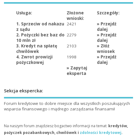
Usługa:
Złożone
Szczegóły:
wnioski:
1. Sprzeciw od nakazu
2421
»
Przejdź
z sądu
dalej
2. Pożyczki bez baz do
2279
»
Przejdź
10 mln zł
dalej
3. Kredyt na spłatę
2103
»
Złóż
chwilówek
wniosek
4. Zwrot prowizji
1998
»
Przejdź
pożyczkowej
dalej
»
Zapytaj
eksperta
Sekcja ekspercka:
Forum kredytowe to dobre miejsce dla wszystkich poszukujących
wsparcia finansowego i mądrego zarządzania finansami!
Na naszym forum znajdziesz bogactwo informacji na temat:
kredytów,
pożyczek pozabankowych, chwilówek i
zdolności kredytowej
.