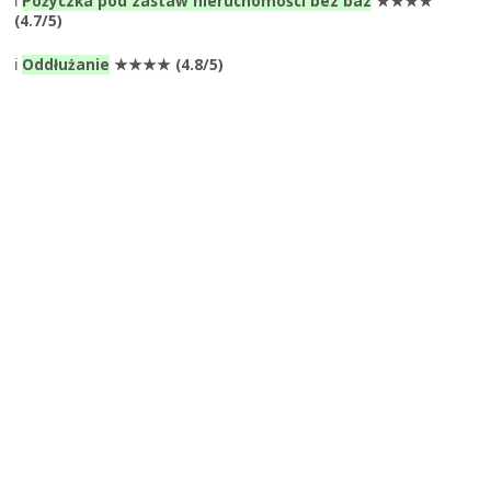
ℹ️
Pożyczka pod zastaw nieruchomości bez baz
★★★★
(4.7/5)
ℹ️
Oddłużanie
★★★★ (4.8/5)