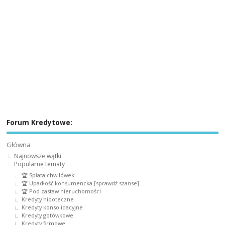
Forum Kredytowe:
Główna
Najnowsze wątki
Popularne tematy
🏆 Spłata chwilówek
🏆 Upadłość konsumencka [sprawdź szanse]
🏆 Pod zastaw nieruchomości
Kredyty hipoteczne
Kredyty konsolidacyjne
Kredyty gotówkowe
Kredyty firmowe