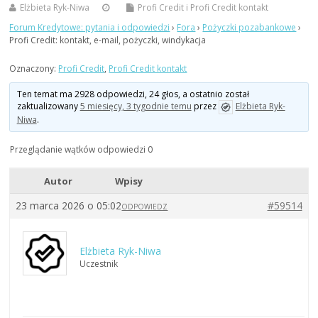
Elżbieta Ryk-Niwa
Profi Credit
i
Profi Credit kontakt
Forum Kredytowe: pytania i odpowiedzi
›
Fora
›
Pożyczki pozabankowe
›
Profi Credit: kontakt, e-mail, pożyczki, windykacja
Oznaczony:
Profi Credit
,
Profi Credit kontakt
Ten temat ma 2928 odpowiedzi, 24 głos, a ostatnio został
zaktualizowany
5 miesięcy, 3 tygodnie temu
przez
Elżbieta Ryk-
Niwa
.
Przeglądanie wątków odpowiedzi 0
Autor
Wpisy
23 marca 2026 o 05:02
#59514
ODPOWIEDZ
Elżbieta Ryk-Niwa
Uczestnik