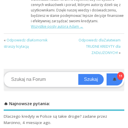
cennych wskazówek i porad, którymi autorzy dzieli się z
użytkownikami. Dzięki naszej wiedzy i doświadczeniu,
będziesz w stanie podejmować lepsze decyzje finansowe
i efektywniej zarządzać swoimi kredytami.
Wszystkie posty autora Adam
→
«
Odpowiedż dlaKomornik
Odpowiedż dlaZałatwiam
straszy licytacją
TRUDNE KREDYTY dla
ZADŁUŻONYCH!
»
11
🔔
Szukaj
🔥 Najnowsze pytania:
Dlaczego kredyty w Polsce są takie drogie?
zadane przez
Marcinno, 4 miesiące ago.