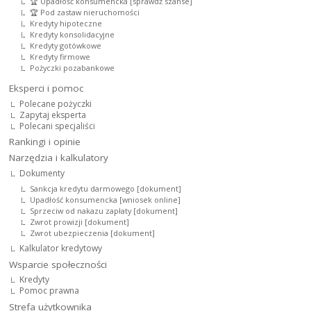
🏆 Upadłość konsumencka [sprawdź szanse]
🏆 Pod zastaw nieruchomości
Kredyty hipoteczne
Kredyty konsolidacyjne
Kredyty gotówkowe
Kredyty firmowe
Pożyczki pozabankowe
Eksperci i pomoc
Polecane pożyczki
Zapytaj eksperta
Polecani specjaliści
Rankingi i opinie
Narzędzia i kalkulatory
Dokumenty
Sankcja kredytu darmowego [dokument]
Upadłość konsumencka [wniosek online]
Sprzeciw od nakazu zapłaty [dokument]
Zwrot prowizji [dokument]
Zwrot ubezpieczenia [dokument]
Kalkulator kredytowy
Wsparcie społeczności
Kredyty
Pomoc prawna
Strefa użytkownika