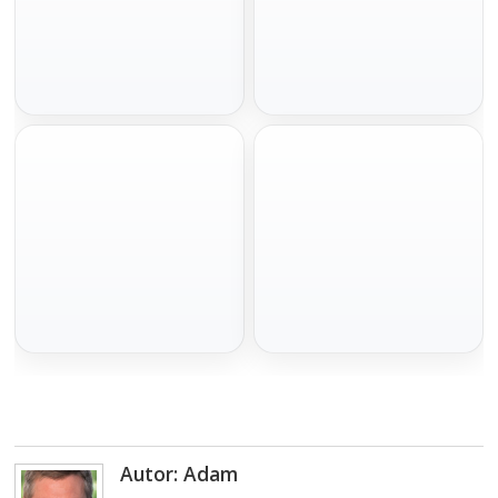
Szybka decyzja
Pod hipotekę bez BIKu
100 000 zł
do 1 mln zł
Gotówka na spłatę zadłużenia.
Spłata w miesięcznych ratach
Minimum formalności, szybka decyzja i
dopasowanych do budżetu. Idealna na
wniosek online bez wychodzenia z
większe wydatki.
domu.
Złóż wniosek
Złóż wniosek
Na spłatę chwilówek
Pomoc prawna
100 000 zł
Oddłużanie
prawne
Stabilne finansowanie na chwilówki z
Autor: Adam
jasnymi warunkami, kwotą nawet do
Profesjonalna pomoc prawna dla osób
200 tys. zł na 120 miesięcy.