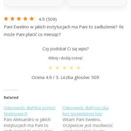
Na spłatę chwilówek
Pomoc prawna
4.9
(
509
)
100 000 zł
Oddłużanie
Pani Ewelino w jakich instytucjach ma Pani to zadłużenie? Ile
prawne
może Pani płacić co miesiąc?
Stabilne finansowanie na chwilówki z
jasnymi warunkami, kwotą nawet do
Profesjonalna pomoc prawna dla osób
200 tys. zł na 120 miesięcy.
zadłużonych. Analiza umów,
Czy podobał Ci się wpis?
negocjacje i realne wsparcie.
Złóż wniosek
Kliknij i dodaj ocenę!
Sprawdź pomoc
Ocena
4.9
/ 5. Liczba głosów:
509
Related
Odpowiedż dlaPilna pomoc
Odpowiedż dlaPozyczka
finansowa !!!
bez sprawdzenia baz
Pani Aleksandro w jakich
Witam Pani Ewelino,
instytucjach ma Pani to
Oczywiście jest możliwość