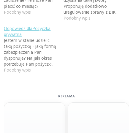
zadłuzenie? Ile może Pani
uzyskania takiej kwoty.
płacić co miesiąc?
Proponuję dodatkowo
Podobny wpis
uregulowanie sprawy z BIK,
tak by w przyszłości nie
Podobny wpis
miała Pani trudności z
Odpowiedż dlaPożyczka
pozyskaniem środków.
prywatna
Jestem w stanie udzielić
taką pożyczkę - jaką formą
zabezpieczenia Pani
dysponuje? Na jaki okres
potrzebuje Pani pożyczki,
ile może Pani co miesiąc
Podobny wpis
spłacać, czy pożyczka na
10 tys. zł spłaci Pani całość
zadłużeń? Gdzie ma Pani
zadłużenia: banki czy
REKLAMA
pozabankowe?