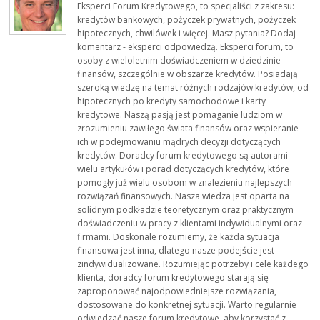
zadłużonych. Analiza umów,
Eksperci Forum Kredytowego, to specjaliści z zakresu:
negocjacje i realne wsparcie.
kredytów bankowych, pożyczek prywatnych, pożyczek
Złóż wniosek
hipotecznych, chwilówek i więcej. Masz pytania? Dodaj
Sprawdź pomoc
komentarz - eksperci odpowiedzą. Eksperci forum, to
osoby z wieloletnim doświadczeniem w dziedzinie
finansów, szczególnie w obszarze kredytów. Posiadają
szeroką wiedzę na temat różnych rodzajów kredytów, od
hipotecznych po kredyty samochodowe i karty
kredytowe. Naszą pasją jest pomaganie ludziom w
zrozumieniu zawiłego świata finansów oraz wspieranie
ich w podejmowaniu mądrych decyzji dotyczących
kredytów. Doradcy forum kredytowego są autorami
wielu artykułów i porad dotyczących kredytów, które
pomogły już wielu osobom w znalezieniu najlepszych
rozwiązań finansowych. Nasza wiedza jest oparta na
solidnym podkładzie teoretycznym oraz praktycznym
doświadczeniu w pracy z klientami indywidualnymi oraz
firmami. Doskonale rozumiemy, że każda sytuacja
finansowa jest inna, dlatego nasze podejście jest
zindywidualizowane. Rozumiejąc potrzeby i cele każdego
klienta, doradcy forum kredytowego starają się
zaproponować najodpowiedniejsze rozwiązania,
dostosowane do konkretnej sytuacji. Warto regularnie
odwiedzać nasze forum kredytowe, aby korzystać z