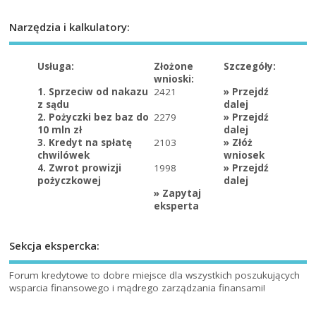
Narzędzia i kalkulatory:
Usługa:
Złożone
Szczegóły:
wnioski:
1. Sprzeciw od nakazu
2421
»
Przejdź
z sądu
dalej
2. Pożyczki bez baz do
2279
»
Przejdź
10 mln zł
dalej
3. Kredyt na spłatę
2103
»
Złóż
chwilówek
wniosek
4. Zwrot prowizji
1998
»
Przejdź
pożyczkowej
dalej
»
Zapytaj
eksperta
Sekcja ekspercka:
Forum kredytowe to dobre miejsce dla wszystkich poszukujących
wsparcia finansowego i mądrego zarządzania finansami!