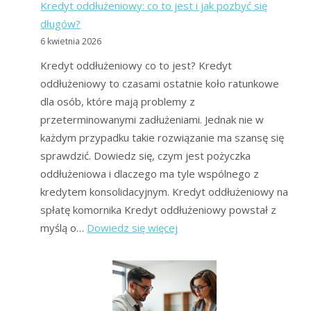
Kredyt oddłużeniowy: co to jest i jak pozbyć się
długów?
6 kwietnia 2026
Kredyt oddłużeniowy co to jest? Kredyt
oddłużeniowy to czasami ostatnie koło ratunkowe
dla osób, które mają problemy z
przeterminowanymi zadłużeniami. Jednak nie w
każdym przypadku takie rozwiązanie ma szansę się
sprawdzić. Dowiedz się, czym jest pożyczka
oddłużeniowa i dlaczego ma tyle wspólnego z
kredytem konsolidacyjnym. Kredyt oddłużeniowy na
spłatę komornika Kredyt oddłużeniowy powstał z
:
myślą o…
Dowiedz się więcej
Kredyt
oddłużeniowy:
co
to