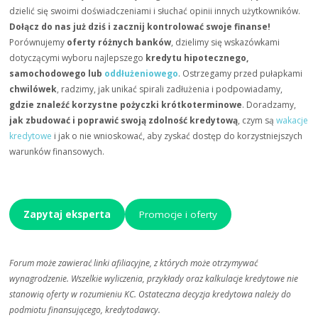
dzielić się swoimi doświadczeniami i słuchać opinii innych użytkowników.
Dołącz do nas już dziś i zacznij kontrolować swoje finanse!
Porównujemy
oferty różnych banków
, dzielimy się wskazówkami
dotyczącymi wyboru najlepszego
kredytu hipotecznego,
samochodowego lub
oddłużeniowego
. Ostrzegamy przed pułapkami
chwilówek
, radzimy, jak unikać spirali zadłużenia i podpowiadamy,
gdzie znaleźć korzystne pożyczki krótkoterminowe
. Doradzamy,
jak zbudować i poprawić swoją zdolność kredytową
, czym są
wakacje
kredytowe
i jak o nie wnioskować, aby zyskać dostęp do korzystniejszych
warunków finansowych.
Zapytaj eksperta
Promocje i oferty
Forum może zawierać linki afiliacyjne, z których może otrzymywać
wynagrodzenie. Wszelkie wyliczenia, przykłady oraz kalkulacje kredytowe nie
stanowią oferty w rozumieniu KC. Ostateczna decyzja kredytowa należy do
podmiotu finansującego, kredytodawcy.