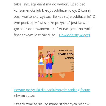
takiej sytuacji klient ma do wyboru upadłość
konsumencką lub kredyt oddłużeniowy. Z której
opcji warto skorzystać i ile kosztuje oddłużanie? O
tym poniżej. Mówi się, że pożyczać jest łatwo,
gorzej z oddawaniem. I coś w tym jest. Na rynku
:
finansowym jest tak dużo…
Dowiedz się więcej
Pomoc
dla
zadłużon
–
konsolida
i
oddłużani
Pewne pożyczki dla zadłużonych: ranking forum
6 kwietnia 2026
Często zdarza się, że mimo starannych planów