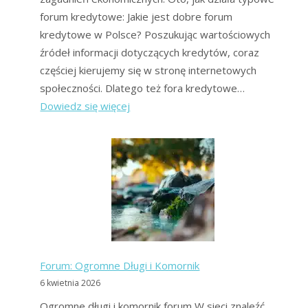
forum kredytowe: Jakie jest dobre forum
kredytowe w Polsce? Poszukując wartościowych
źródeł informacji dotyczących kredytów, coraz
częściej kierujemy się w stronę internetowych
społeczności. Dlatego też fora kredytowe…
:
Dowiedz się więcej
Forum-
kredytowe:
komornik,
chwilówki,
opinie
Forum: Ogromne Długi i Komornik
6 kwietnia 2026
Ogromne długi i komornik forum W sieci znaleźć