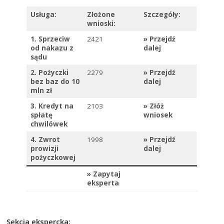
Usługa:
Złożone
Szczegóły:
wnioski:
1. Sprzeciw
2421
»
Przejdź
od nakazu z
dalej
sądu
2. Pożyczki
2279
»
Przejdź
bez baz do 10
dalej
mln zł
3. Kredyt na
2103
»
Złóż
spłatę
wniosek
chwilówek
4. Zwrot
1998
»
Przejdź
prowizji
dalej
pożyczkowej
»
Zapytaj
eksperta
Sekcja ekspercka: