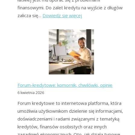
finansowymi. Do zalet kredytu na wyjście z długów
:
zalicza się…
Dowiedz się więcej
Kredyt
oddłużeniowy
bez
BIK
–
gdzie
uzyskać?
Forum-kredytowe: komornik, chwilówki, opinie
6 kwietnia 2026
Forum kredytowe to internetowa platforma, która
umożliwia użytkownikom dzielenie się informacjami,
doświadczeniami i radami związanymi z tematyką
kredytów, finansów osobistych oraz innych
zagadnień ekonomicznych. Oto, jak działa typowe