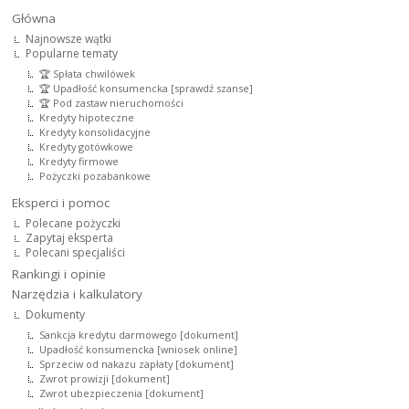
Główna
Najnowsze wątki
Popularne tematy
🏆 Spłata chwilówek
🏆 Upadłość konsumencka [sprawdź szanse]
🏆 Pod zastaw nieruchomości
Kredyty hipoteczne
Kredyty konsolidacyjne
Kredyty gotówkowe
Kredyty firmowe
Pożyczki pozabankowe
Eksperci i pomoc
Polecane pożyczki
Zapytaj eksperta
Polecani specjaliści
Rankingi i opinie
Narzędzia i kalkulatory
Dokumenty
Sankcja kredytu darmowego [dokument]
Upadłość konsumencka [wniosek online]
Sprzeciw od nakazu zapłaty [dokument]
Zwrot prowizji [dokument]
Zwrot ubezpieczenia [dokument]