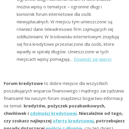
można wpisy o tematyce – ogromne długi i
komornik forum internetowe dla osób
niewypłacalnych. W miejscu tym umieszczone są
również dane teleadresowe firm zajmujących się
oddłużeniami. W środowisku internetowym znajdują
się fora kredytowe przeznaczone dla osób, które
wpadły w spiralę długów. Umieszczone w tych
:
miejscach wpisy pomagają…
Dowiedz się więcej
Forum:
Ogromn
Długi
Forum kredytowe
to dobre miejsce dla wszystkich
i
poszukujących wsparcia finansowego i mądrego zarządzania
Komorni
finansami! Na naszym forum znajdziesz bogactwo informacji
na temat:
kredytów, pożyczek pozabankowych,
chwilówek i
zdolności kredytowej
. Niezależnie od tego,
czy szukasz najlepszej
oferty kredytowej
, potrzebujesz
porady dotyczącej
wyjścia z długów
, czy też chcesz