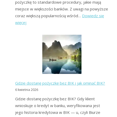
pożyczkę to standardowe procedury, jakie mają
miejsce w większości banków. Z uwagi na powyższe
coraz większą popularnością wśród…
Dowiedz się
:
więcej
Forum
Kredytowe:
Chwilówki
bez
BIK,
Konsolidacja
Dla
Zadłużonych
Gdzie dostanę pożyczkę bez BIK i jak ominąć BIK?
6 kwietnia 2026
Gdzie dostanę pożyczkę bez BIK? Gdy klient
wnioskuje o kredyt w banku, weryfikowana jest
jego historia kredytowa w BIK — u, czyli Biurze