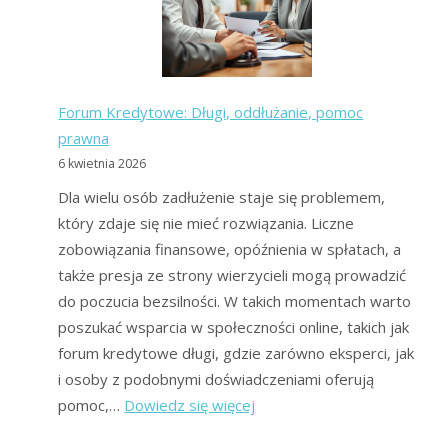
jest
i
jak
pozbyć
Forum Kredytowe: Długi, oddłużanie, pomoc
się
prawna
długów?
6 kwietnia 2026
Dla wielu osób zadłużenie staje się problemem,
który zdaje się nie mieć rozwiązania. Liczne
zobowiązania finansowe, opóźnienia w spłatach, a
także presja ze strony wierzycieli mogą prowadzić
do poczucia bezsilności. W takich momentach warto
poszukać wsparcia w społeczności online, takich jak
forum kredytowe długi, gdzie zarówno eksperci, jak
i osoby z podobnymi doświadczeniami oferują
:
pomoc,…
Dowiedz się więcej
Forum