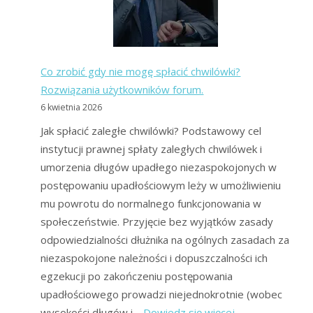
jak
złożyć,
korzyśc
Co zrobić gdy nie mogę spłacić chwilówki?
i
Rozwiązania użytkowników forum.
koszty?
6 kwietnia 2026
Jak spłacić zaległe chwilówki? Podstawowy cel
instytucji prawnej spłaty zaległych chwilówek i
umorzenia długów upadłego niezaspokojonych w
postępowaniu upadłościowym leży w umożliwieniu
mu powrotu do normalnego funkcjonowania w
społeczeństwie. Przyjęcie bez wyjątków zasady
odpowiedzialności dłużnika na ogólnych zasadach za
niezaspokojone należności i dopuszczalności ich
egzekucji po zakończeniu postępowania
upadłościowego prowadzi niejednokrotnie (wobec
:
wysokości długów i…
Dowiedz się więcej