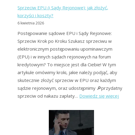
Sprzeciw EPU (i Sądy Rejonowe): jak złożyć,
korzyści i koszty?
6 kwietnia 2026
Postępowanie sądowe EPU i Sądy Rejonowe:
Sprzeciw Krok po Kroku Szukasz sprzeciwu w
elektronicznym postępowaniu upominawczym
(EPU) i w innych sądach rejonowych na forum
kredytowym? To miejsce jest dla Ciebie! W tym
artykule omówimy kroki, jakie należy podjąć, aby
skutecznie złożyć sprzeciw w EPU oraz każdym
sądzie rejonowym, oraz udostępnimy 🔎przydatny
:
sprzeciw od nakazu zapłaty…
Dowiedz się więcej
Sprzeci
EPU
(i
Sądy
Rejono