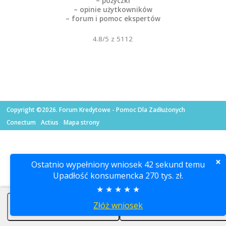
– pożyczki
– opinie użytkowników
– forum i pomoc ekspertów
4.8
/5 z
5112
Copyright ©2026. Forum Kredytowe - Pomoc Dla Zadłużonych
Conectum
Actius
Mapa strony
×
Ostatnio wypełniony wniosek
42
sekund temu
Upadłość konsumencka 270 tys. zł
.
★ ★ ★ ★ ★
Złóż wniosek
🔔 Kredyt oddłużeniowy
👨‍⚖️ Oddłużanie prawne