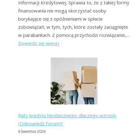
Informacji Kredytowej. Sprawia to, że z takiej formy
finansowania nie mogą skorzystać osoby
borykające się z opóźnieniami w spłacie
zobowiązań, w tym, tych, które zostały zaciągnięte
w parabankach. Z pomocą przychodzi rozwiązanie,…
:
Dowiedz się więcej
Gdzie
dostanę
pożyczkę
bez
BIK
i
jak
ominąć
Raty kredytu hipotecznego: dlaczego wzrosły
BIK?
(Odpowiedź Forum)?
6 kwietnia 2026