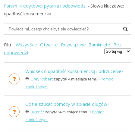
Forum Kredytowe: pytania i odpowiedzi
›
Słowa kluczowe:
upadłość konsumencka
Filtr:
Wszystkie
Otwarte
Rozwiązane
Zamknięte
Bez
odpowiedzi
Wniosek o upadłość konsumencką i odrzucenie?
Grey Robert
zapytał 4 miesiące temu
•
Pomoc
zadłużonym
Gdzie szukać pomocy w spłacie długów?
Biker77
zapytał 4 miesiące temu
•
Pomoc
zadłużonym