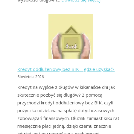
Co
zrobić
gdy
nie
mogę
spłacić
chwilówki?
Rozwiązania
Kredyt oddłużeniowy bez BIK – gdzie uzyskać?
użytkowników
6 kwietnia 2026
forum.
Kredyt na wyjście z długów w kilkanaście dni Jak
skutecznie pozbyć się długów? Z pomocą
przychodzi kredyt oddłużeniowy bez BIK, czyli
pożyczka udzielana na spłatę dotychczasowych
zobowiązań finansowych. Dłużnik zamiast kilku rat
miesięcznie płaci jedną, dzięki czemu znacznie
łatwiej jest mu uporać się z problemami