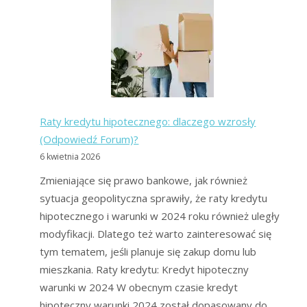
pożyczkę
bez
BIK
i
jak
ominąć
Raty kredytu hipotecznego: dlaczego wzrosły
BIK?
(Odpowiedź Forum)?
6 kwietnia 2026
Zmieniające się prawo bankowe, jak również
sytuacja geopolityczna sprawiły, że raty kredytu
hipotecznego i warunki w 2024 roku również uległy
modyfikacji. Dlatego też warto zainteresować się
tym tematem, jeśli planuje się zakup domu lub
mieszkania. Raty kredytu: Kredyt hipoteczny
warunki w 2024 W obecnym czasie kredyt
hipoteczny warunki 2024 został dopasowany do