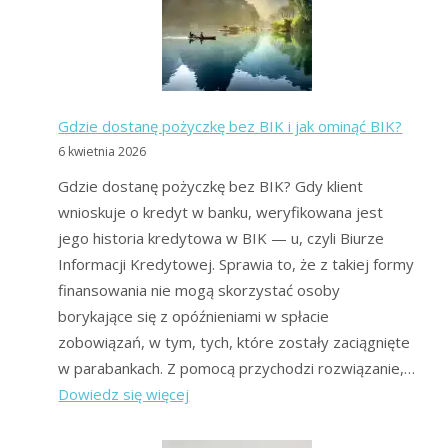
BIK,
Konsolidacja
Dla
Zadłużonych
Gdzie dostanę pożyczkę bez BIK i jak ominąć BIK?
6 kwietnia 2026
Gdzie dostanę pożyczkę bez BIK? Gdy klient
wnioskuje o kredyt w banku, weryfikowana jest
jego historia kredytowa w BIK — u, czyli Biurze
Informacji Kredytowej. Sprawia to, że z takiej formy
finansowania nie mogą skorzystać osoby
borykające się z opóźnieniami w spłacie
zobowiązań, w tym, tych, które zostały zaciągnięte
w parabankach. Z pomocą przychodzi rozwiązanie,…
:
Dowiedz się więcej
Gdzie
dostanę