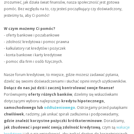
zrozumieć, jak działa świat finansów, nasza społeczność jest gotowa
pomóc. Bez względu na to, czy jesteś początkujący czy doświadczony,
jesteśmy tu, aby Ci pomóc!
W czym możemy Ci pomóc?
- oferty bankowe i pozabankowe
- zdolność kredytowa i pomoc prawna
- kalkulatory rat kredytów i pożyczek
- konta bankowe i karty kredytowe
- pomoc dla firm i osób fizycznych.
Nasze forum kredytowe, to miejsce, gdzie możesz zadawać pytania,
dzielić się swoimi doświadczeniami i słuchać opinii innych użytkowników.
Dołącz do nas już dziś i zacznij kontrolować swoje finanse!
Porównujemy
oferty różnych banków
, dzielimy się wskazówkami
dotyczącymi wyboru najlepszego
kredytu hipotecznego,
samochodowego lub
oddłużeniowego
. Ostrzegamy przed pułapkami
chwilówek
, radzimy, jak unikać spirali zadłużenia i podpowiadamy,
gdzie znaleźć korzystne pożyczki krótkoterminowe
. Doradzamy,
jak zbudować i poprawić swoją zdolność kredytową
, czym są
wakacje
kredytowe
i jak o nie wnioskować, aby zyskać dostęp do korzystniejszych