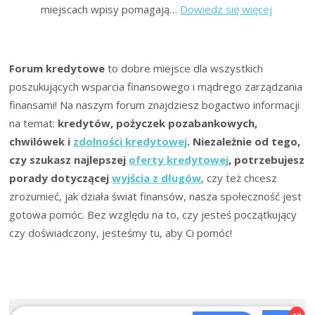
:
miejscach wpisy pomagają…
Dowiedz się więcej
Forum:
Ogromn
Długi
Forum kredytowe
to dobre miejsce dla wszystkich
i
poszukujących wsparcia finansowego i mądrego zarządzania
Komorni
finansami! Na naszym forum znajdziesz bogactwo informacji
na temat:
kredytów, pożyczek pozabankowych,
chwilówek i
zdolności kredytowej
. Niezależnie od tego,
czy szukasz najlepszej
oferty kredytowej
, potrzebujesz
porady dotyczącej
wyjścia z długów
, czy też chcesz
zrozumieć, jak działa świat finansów, nasza społeczność jest
gotowa pomóc. Bez względu na to, czy jesteś początkujący
czy doświadczony, jesteśmy tu, aby Ci pomóc!