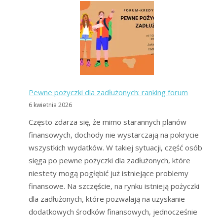
dla
zadłużon
–
konsolida
i
oddłużani
Pewne pożyczki dla zadłużonych: ranking forum
6 kwietnia 2026
Często zdarza się, że mimo starannych planów
finansowych, dochody nie wystarczają na pokrycie
wszystkich wydatków. W takiej sytuacji, część osób
sięga po pewne pożyczki dla zadłużonych, które
niestety mogą pogłębić już istniejące problemy
finansowe. Na szczęście, na rynku istnieją pożyczki
dla zadłużonych, które pozwalają na uzyskanie
dodatkowych środków finansowych, jednocześnie