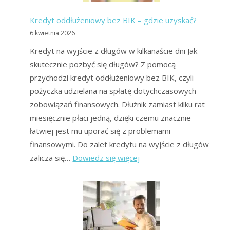
Rozwiązania
Kredyt oddłużeniowy bez BIK – gdzie uzyskać?
użytkowników
6 kwietnia 2026
forum.
Kredyt na wyjście z długów w kilkanaście dni Jak
skutecznie pozbyć się długów? Z pomocą
przychodzi kredyt oddłużeniowy bez BIK, czyli
pożyczka udzielana na spłatę dotychczasowych
zobowiązań finansowych. Dłużnik zamiast kilku rat
miesięcznie płaci jedną, dzięki czemu znacznie
łatwiej jest mu uporać się z problemami
finansowymi. Do zalet kredytu na wyjście z długów
:
zalicza się…
Dowiedz się więcej
Kredyt
oddłużeniowy
bez
BIK
–