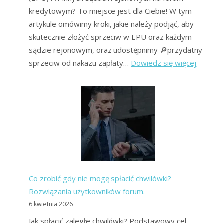
kredytowym? To miejsce jest dla Ciebie! W tym
artykule omówimy kroki, jakie należy podjąć, aby
skutecznie złożyć sprzeciw w EPU oraz każdym
sądzie rejonowym, oraz udostępnimy 🔎przydatny
:
sprzeciw od nakazu zapłaty…
Dowiedz się więcej
Sprzeci
EPU
(i
Sądy
Rejono
jak
złożyć,
korzyśc
Co zrobić gdy nie mogę spłacić chwilówki?
i
Rozwiązania użytkowników forum.
koszty?
6 kwietnia 2026
Jak spłacić zaległe chwilówki? Podstawowy cel