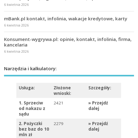
6 kwietnia 2026
mBank.pl kontakt, infolinia, wakacje kredytowe, karty
6 kwietnia 2026
Konsument-wygrywa.pl: opinie, kontakt, infolinia, firma,
kancelaria
6 kwietnia 2026
Narzędzia i kalkulatory:
Usługa:
Złożone
Szczegóły:
wnioski:
1. Sprzeciw
2421
»
Przejdź
od nakazu z
dalej
sądu
2. Pożyczki
2279
»
Przejdź
bez baz do 10
dalej
mln zł