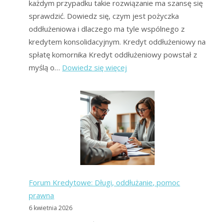
każdym przypadku takie rozwiązanie ma szansę się
sprawdzić. Dowiedz się, czym jest pożyczka
oddłużeniowa i dlaczego ma tyle wspólnego z
kredytem konsolidacyjnym. Kredyt oddłużeniowy na
spłatę komornika Kredyt oddłużeniowy powstał z
:
myślą o…
Dowiedz się więcej
Kredyt
oddłużeniowy:
co
to
jest
i
jak
pozbyć
Forum Kredytowe: Długi, oddłużanie, pomoc
się
prawna
długów?
6 kwietnia 2026