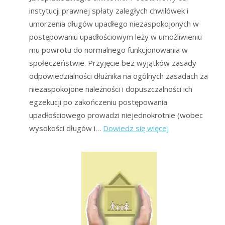
instytucji prawnej spłaty zaległych chwilówek i
umorzenia długów upadłego niezaspokojonych w
postępowaniu upadłościowym leży w umożliwieniu
mu powrotu do normalnego funkcjonowania w
społeczeństwie. Przyjęcie bez wyjątków zasady
odpowiedzialności dłużnika na ogólnych zasadach za
niezaspokojone należności i dopuszczalności ich
egzekucji po zakończeniu postępowania
upadłościowego prowadzi niejednokrotnie (wobec
:
wysokości długów i…
Dowiedz się więcej
Co
zrobić
gdy
nie
mogę
spłacić
chwilówki?