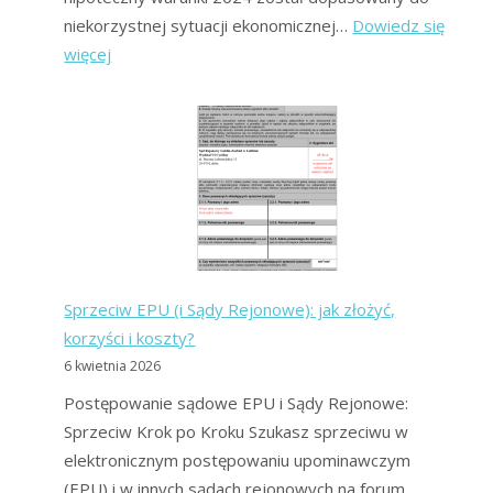
niekorzystnej sytuacji ekonomicznej…
Dowiedz się
:
więcej
Raty
kredytu
hipotecznego:
dlaczego
wzrosły
(Odpowiedź
Forum)?
Sprzeciw EPU (i Sądy Rejonowe): jak złożyć,
korzyści i koszty?
6 kwietnia 2026
Postępowanie sądowe EPU i Sądy Rejonowe:
Sprzeciw Krok po Kroku Szukasz sprzeciwu w
elektronicznym postępowaniu upominawczym
(EPU) i w innych sądach rejonowych na forum