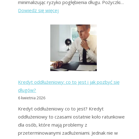
minimalizując ryzyko pogłębienia długu. Pożyczki…
:
Dowiedz się więcej
Pewne
pożyczki
dla
zadłużonych:
ranking
forum
Kredyt oddłużeniowy: co to jest i jak pozbyć się
długów?
6 kwietnia 2026
Kredyt oddłużeniowy co to jest? Kredyt
oddłużeniowy to czasami ostatnie koło ratunkowe
dla osób, które mają problemy z
przeterminowanymi zadłużeniami. Jednak nie w