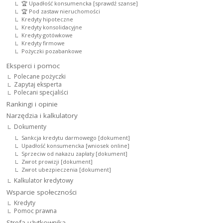
🏆 Upadłość konsumencka [sprawdź szanse]
🏆 Pod zastaw nieruchomości
Kredyty hipoteczne
Kredyty konsolidacyjne
Kredyty gotówkowe
Kredyty firmowe
Pożyczki pozabankowe
Eksperci i pomoc
Polecane pożyczki
Zapytaj eksperta
Polecani specjaliści
Rankingi i opinie
Narzędzia i kalkulatory
Dokumenty
Sankcja kredytu darmowego [dokument]
Upadłość konsumencka [wniosek online]
Sprzeciw od nakazu zapłaty [dokument]
Zwrot prowizji [dokument]
Zwrot ubezpieczenia [dokument]
Kalkulator kredytowy
Wsparcie społeczności
Kredyty
Pomoc prawna
Strefa użytkownika